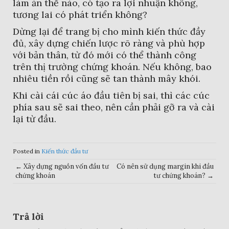
làm ăn thế nào, có tạo ra lợi nhuận không,
tương lai có phát triển không?
Dừng lại để trang bị cho mình kiến thức đầy
đủ, xây dựng chiến lược rõ ràng và phù hợp
với bản thân, từ đó mới có thể thành công
trên thị trường chứng khoán. Nếu không, bao
nhiêu tiền rồi cũng sẽ tan thành mây khói.
Khi cài cái cúc áo đầu tiên bị sai, thì các cúc
phía sau sẽ sai theo, nên cần phải gỡ ra và cài
lại từ đầu.
Posted in
Kiến thức đầu tư
Post
←
Xây dựng nguồn vốn đầu tư
Có nên sử dụng margin khi đầu
chứng khoán
tư chứng khoán?
→
navigation
Trả lời