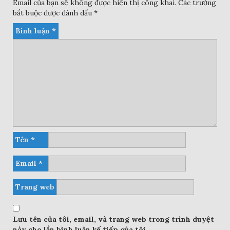
Email của bạn sẽ không được hiển thị công khai.
Các trường
bắt buộc được đánh dấu
*
Bình luận
*
Tên
*
Email
*
Trang web
Lưu tên của tôi, email, và trang web trong trình duyệt
này cho lần bình luận kế tiếp của tôi.